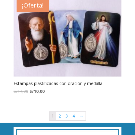
¡Oferta!
Estampas plastificadas con oración y medalla
S/
14,00
S/
10,00
1
2
3
4
→