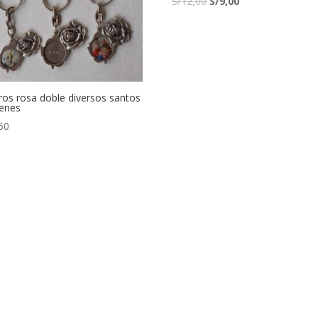
S/
12,00
S/
9,00
ros rosa doble diversos santos
genes
50