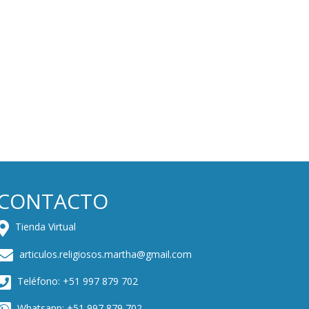
CONTACTO
Tienda Virtual
articulos.religiosos.martha@gmail.com
Teléfono: +51 997 879 702
Whatsapp: +51 997 879 702