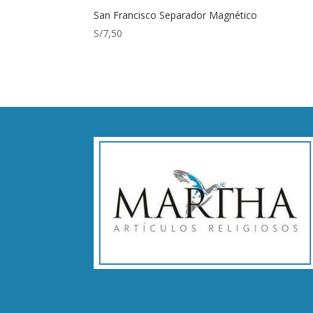
San Francisco Separador Magnético
S/
7,50