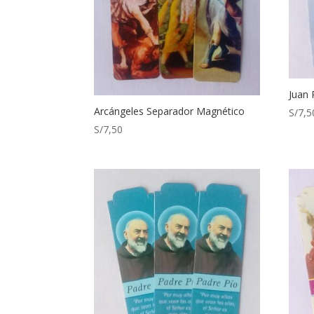
Juan 
Arcángeles Separador Magnético
S/
7,5
S/
7,50